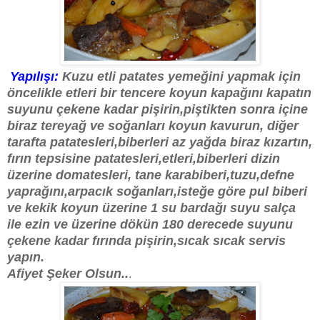
Yapılışı:
Kuzu etli patates yemeğini yapmak için
öncelikle etleri bir tencere koyun kapağını kapatın
suyunu çekene kadar pişirin,piştikten sonra içine
biraz tereyağ ve soğanları koyun kavurun, diğer
tarafta patatesleri,biberleri az yağda biraz kızartın,
fırın tepsisine patatesleri,etleri,biberleri dizin
üzerine domatesleri, tane karabiberi,tuzu,defne
yaprağını,arpacık soğanları,isteğe göre pul biberi
ve kekik koyun üzerine 1 su bardağı suyu salça
ile ezin ve üzerine dökün 180 derecede suyunu
çekene kadar fırında pişirin,sıcak sıcak servis
yapın.
Afiyet Şeker Olsun..
.