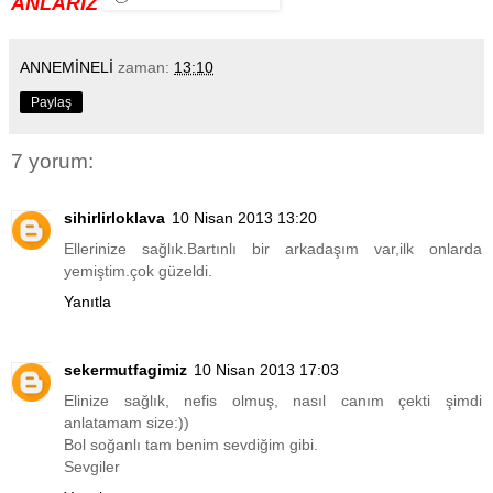
ANLARIZ
ANNEMİNELİ
zaman:
13:10
Paylaş
7 yorum:
sihirlirloklava
10 Nisan 2013 13:20
Ellerinize sağlık.Bartınlı bir arkadaşım var,ilk onlarda
yemiştim.çok güzeldi.
Yanıtla
sekermutfagimiz
10 Nisan 2013 17:03
Elinize sağlık, nefis olmuş, nasıl canım çekti şimdi
anlatamam size:))
Bol soğanlı tam benim sevdiğim gibi.
Sevgiler