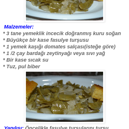
Malzemeler:
* 3 tane yemeklik incecik doğranmış kuru soğan
* Büyükçe bir kase fasulye turşusu
* 1 yemek kaşığı domates salçası(isteğe göre)
* 1 /2 çay bardağı zeytinyağı veya sıvı yağ
* Bir kase sıcak su
* Tuz, pul biber
Yapılışı:
Öncelikle fasulye turşularını turşu