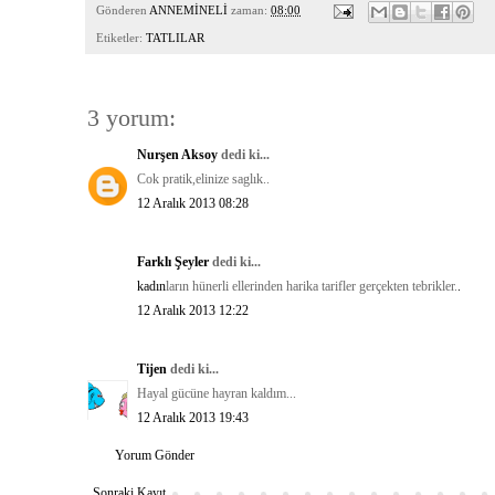
Gönderen
ANNEMİNELİ
zaman:
08:00
Etiketler:
TATLILAR
3 yorum:
Nurşen Aksoy
dedi ki...
Cok pratik,elinize saglık..
12 Aralık 2013 08:28
Farklı Şeyler
dedi ki...
kadın
ların hünerli ellerinden harika tarifler gerçekten tebrikler.
.
12 Aralık 2013 12:22
Tijen
dedi ki...
Hayal gücüne hayran kaldım...
12 Aralık 2013 19:43
Yorum Gönder
Sonraki Kayıt