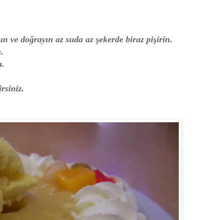
n ve doğrayın az suda az şekerde biraz pişirin.
.
m.
rsiniz.
.