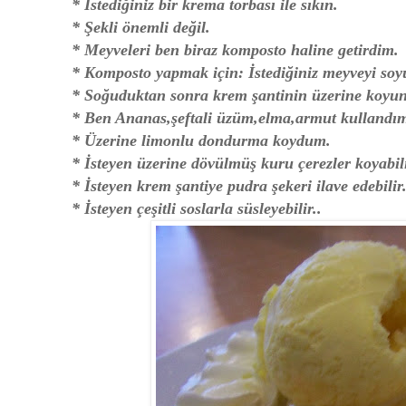
* İstediğiniz bir krema torbası ile sıkın.
* Şekli önemli değil.
* Meyveleri ben biraz komposto haline getirdim.
* Komposto yapmak için: İstediğiniz meyveyi soyu
* Soğuduktan sonra krem şantinin üzerine koyun
* Ben Ananas,şeftali üzüm,elma,armut kullandı
* Üzerine limonlu dondurma koydum.
* İsteyen üzerine dövülmüş kuru çerezler koyabili
* İsteyen krem şantiye pudra şekeri ilave edebilir
* İsteyen çeşitli soslarla süsleyebilir..